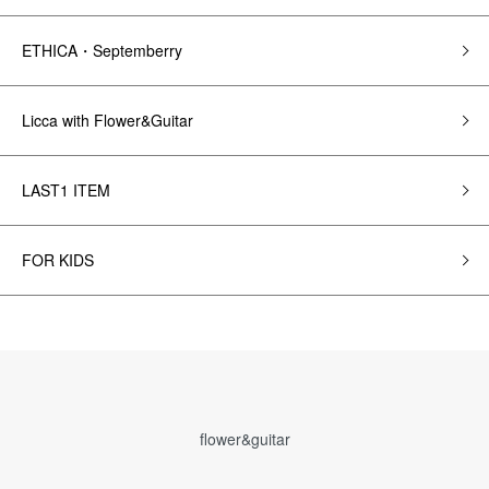
ETHICA・Septemberry
Licca with Flower&Guitar
LAST1 ITEM
FOR KIDS
flower&guitar