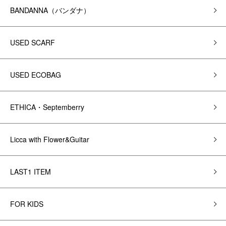
BANDANNA（バンダナ）
USED SCARF
USED ECOBAG
ETHICA・Septemberry
Licca with Flower&Guitar
LAST1 ITEM
FOR KIDS