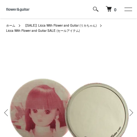
flower&guitar
0
ホーム
【SALE】Licca With Flower and Guitar (リカちゃん)
Licca With Flower and Guitar SALE (セールアイテム)