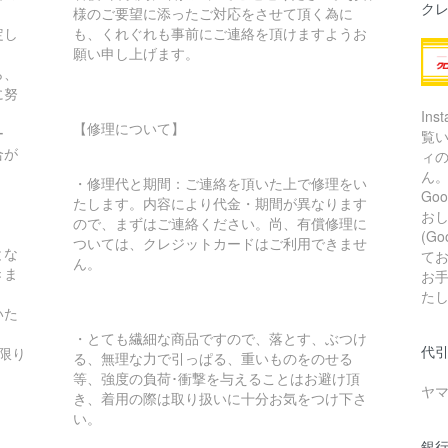
ク
様のご要望に添ったご対応をさせて頂く為に
定し
も、くれぐれも事前にご連絡を頂けますようお
願い申し上げます。
ら、
に努
In
【修理について】
ー
覧
合が
ィ
ん
・修理代と期間：ご連絡を頂いた上で修理をい
Go
たします。内容により代金・期間が異なります
お
ので、まずはご連絡ください。尚、有償修理に
(G
ついては、クレジットカードはご利用できませ
とな
て
ん。
きま
お
た
いた
・とても繊細な商品ですので、落とす、ぶつけ
代引
限り
る、無理な力で引っぱる、重いものをのせる
等、強度の負荷･衝撃を与えることはお避け頂
ヤ
き、着用の際は取り扱いに十分お気をつけ下さ
い。
銀