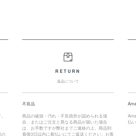
RETURN
返品について
不良品
Ama
す。
商品の破損・汚れ・不良箇所が認められる場
Am
合、またはご注文と異なる商品が届いた場合
払
は、お手数ですが弊社までご連絡の上、商品到
日の
着後3日以内に着払いにてご返送ください。お客