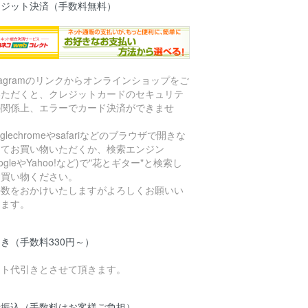
レジット決済（手数料無料）
stagramのリンクからオンラインショップをご
いただくと、クレジットカードのセキュリテ
の関係上、エラーでカード決済ができませ
。
oglechromeやsafariなどのブラウザで開きな
してお買い物いただくか、検索エンジン
oogleやYahoo!など)で"花とギター"と検索し
お買い物ください。
手数をおかけいたしますがよろしくお願いい
します。
き（手数料330円～）
マト代引きとさせて頂きます。
行振込（手数料はお客様ご負担）