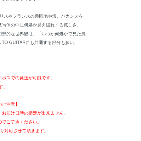
イギリスやフランスの遊園地や海、バカンスを
被写体の中に何処か見え隠れする侘しさ、
幻想的な世界観は、「いつか何処かで見た風
 TO GUITARにも共通する部分も多い。
コポスでの発送が可能です。
す。
のご注意】
、お届け日時の指定が出来ません。
のでご了承ください。
限り対応させて頂きます。