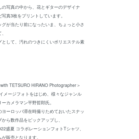
んの写真の中から、花とギターのデザイナ
だ写真3枚をプリントしています。
ッグが当たり前になったいま、ちょっと小さ
て、
グとして、汚れのつきにくいポリエステル素
with TETSURO HIRANO Photographer＞
TARのイメージフォトをはじめ、様々なジャンル
リーカメラマン平野哲郎氏。
のヨーロッパ滞在時撮りためておいたスナッ
ブから数作品をピックアップし、
AR 2022盛夏 コラボレーションフォトTシャツ、
ムが販売となります。