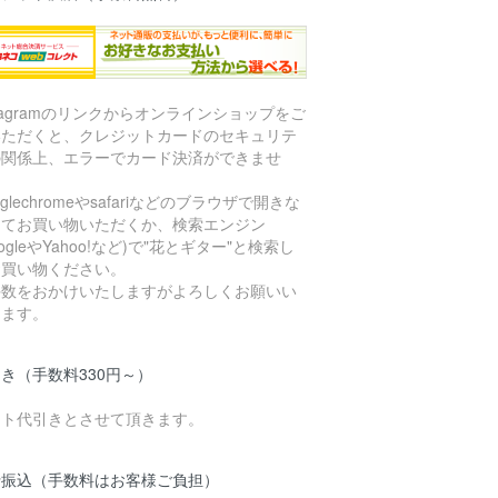
stagramのリンクからオンラインショップをご
いただくと、クレジットカードのセキュリテ
の関係上、エラーでカード決済ができませ
。
oglechromeやsafariなどのブラウザで開きな
してお買い物いただくか、検索エンジン
oogleやYahoo!など)で"花とギター"と検索し
お買い物ください。
手数をおかけいたしますがよろしくお願いい
します。
き（手数料330円～）
マト代引きとさせて頂きます。
行振込（手数料はお客様ご負担）