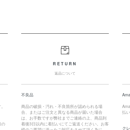
RETURN
返品について
不良品
Ama
す。
商品の破損・汚れ・不良箇所が認められる場
Am
合、またはご注文と異なる商品が届いた場合
払
は、お手数ですが弊社までご連絡の上、商品到
日の
着後3日以内に着払いにてご返送ください。お客
ク
様のご要望に添ったご対応をさせて頂く為に