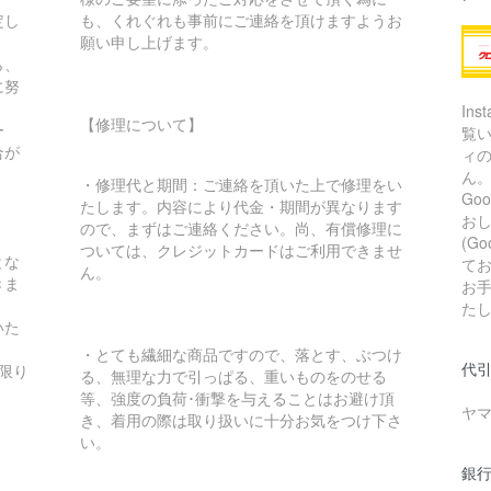
定し
も、くれぐれも事前にご連絡を頂けますようお
願い申し上げます。
ら、
に努
In
【修理について】
ー
覧
合が
ィ
ん
・修理代と期間：ご連絡を頂いた上で修理をい
Go
たします。内容により代金・期間が異なります
お
ので、まずはご連絡ください。尚、有償修理に
(G
ついては、クレジットカードはご利用できませ
とな
て
ん。
きま
お
た
いた
・とても繊細な商品ですので、落とす、ぶつけ
代引
限り
る、無理な力で引っぱる、重いものをのせる
等、強度の負荷･衝撃を与えることはお避け頂
ヤ
き、着用の際は取り扱いに十分お気をつけ下さ
い。
銀