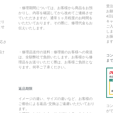
受
・修理期間については、お客様から商品をお預
お
かりし、内容を確認してから改めてご連絡させ
4
ていただきますが、通常１ヶ月程度のお時間を
キ
なり
いただいております。その際に、修理代金もお
ご
ませ
伝えいたします。
し
お
ま
応さ
届け
・修理品送付の送料：修理後のお客様への発送
コン
は、全額弊社で負担いたします。お客様から修
ま
理品をお送りいただく際は、お客様ご負担とな
ります。何卒ご了承ください。
返品期限
イメージの違い、サイズの違いなど、お客様の
ご都合による返品･交換はご遠慮いただいており
コ
ます。
が