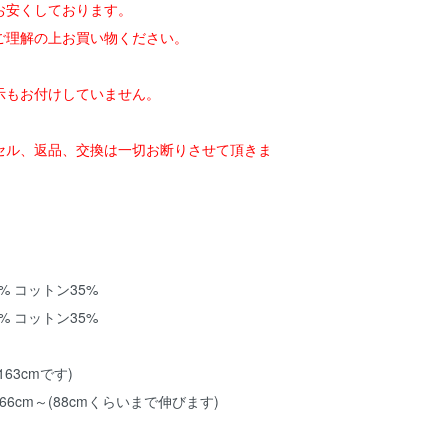
お安くしております。
ご理解の上お買い物ください。
示もお付けしていません。
セル、返品、交換は一切お断りさせて頂きま
% コットン35%
% コットン35%
63cmです)
66cm～(88cmくらいまで伸びます)