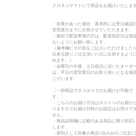
クロネコヤマトにて商品をお届けいたしま
・在庫があった場合、基本的には受注確認
翌営業日までに出荷させていただきます。
・最短で配送希望の方は、配達指定日は指
ないようにお願い致します。
（備考欄にその旨をご記入いただけました
出来る限りご注文頂いた日に出荷するよう
めます。）
・金曜日の午後、土日祝日に頂いたオーダ
は、平日の翌営業日のお取り扱いとなる場
ございます。
〈一部商品でネコポスでのお届けが可能で
す。〉
・こちらのお届け方法はポストへのお届け
りますのでお届け日時のお指定はお受けで
せん。
・商品説明欄に記載のある商品に限り対応
します。
・原則として対象の商品1点のみのご注文に