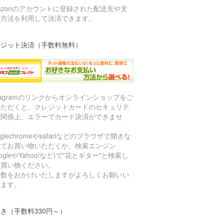
azonのアカウントに登録された配送先や支
い方法を利用して決済できます。
レジット決済（手数料無料）
stagramのリンクからオンラインショップをご
いただくと、クレジットカードのセキュリテ
の関係上、エラーでカード決済ができませ
。
oglechromeやsafariなどのブラウザで開きな
してお買い物いただくか、検索エンジン
oogleやYahoo!など)で"花とギター"と検索し
お買い物ください。
手数をおかけいたしますがよろしくお願いい
します。
き（手数料330円～）