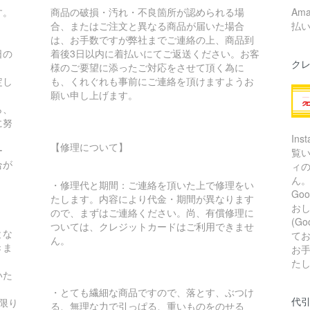
す。
商品の破損・汚れ・不良箇所が認められる場
Am
合、またはご注文と異なる商品が届いた場合
払
は、お手数ですが弊社までご連絡の上、商品到
日の
着後3日以内に着払いにてご返送ください。お客
ク
様のご要望に添ったご対応をさせて頂く為に
定し
も、くれぐれも事前にご連絡を頂けますようお
願い申し上げます。
ら、
に努
In
【修理について】
ー
覧
合が
ィ
ん
・修理代と期間：ご連絡を頂いた上で修理をい
Go
たします。内容により代金・期間が異なります
お
ので、まずはご連絡ください。尚、有償修理に
(G
ついては、クレジットカードはご利用できませ
とな
て
ん。
きま
お
た
いた
・とても繊細な商品ですので、落とす、ぶつけ
代引
限り
る、無理な力で引っぱる、重いものをのせる