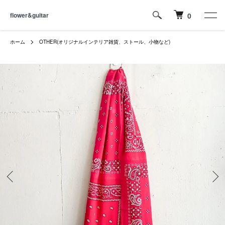
flower&guitar
0
ホーム
OTHER(オリジナルインテリア雑貨、ストール、小物など)