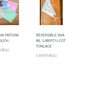
NA PATCHW
REVERSIBLE SHA
OUCH
WL /LIBERTY×COT
TONLACE
円(税込)
3,850円(税込)