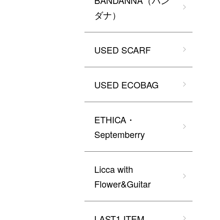
BANDANNA（バン
ダナ）
USED SCARF
USED ECOBAG
ETHICA・
Septemberry
Licca with
Flower&Guitar
LAST1 ITEM