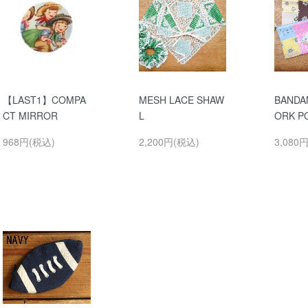
【LAST1】COMPA
MESH LACE SHAW
BANDA
CT MIRROR
L
ORK P
968円(税込)
2,200円(税込)
3,080